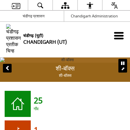
चंडीगढ़ प्रशासन
Chandigarh Administration
चंडीगढ़ (यूटी)
CHANDIGARH (UT)
शी-बॉक्स
शी-बॉक्स
25
गाँव