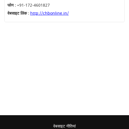
फोन :
+91-172-4601827
वेबसाइट लिंक :
http://chbonline.in/
वेबसाइट नीतियां